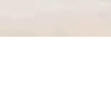
Kartal'da İndirimli Taşınma Fırsatını
Kaçırmayın!
Bu Aya Özel Kampanyalar Hakkında Bilgi
Alın!
Kartal'da Düzenli Çalışan
Disiplinli Profesyonel Ekip!
Profesyonel Ekip & Ekipmanlarla Sorunsuz
Taşıma