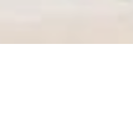
Sarıgazi'de İndirimli Taşınma Fırsatını
Kaçırmayın!
Bu Aya Özel Kampanyalar Hakkında Bilgi
Alın!
Sarıgazi'de Düzenli Çalışan
Disiplinli Profesyonel Ekip!
Profesyonel Ekip & Ekipmanlarla Sorunsuz
Taşıma